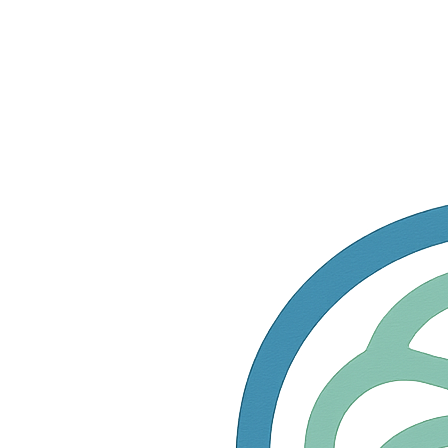
Home
Welkom op
klinisch-psycholoog.be
, dé domeinnaam die
vertrouwen en expertise uitstraalt in de wereld van de
geestelijke gezondheid! Of je nu een gevestigde
professional bent of een ambitieuze nieuwkomer, deze
naam zet je op de kaart als dé autoriteit op het gebied
van klinische psychologie in België. Met een naam die zo