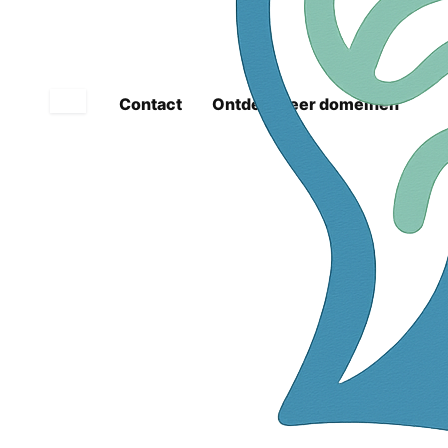
helder en doelgericht is, is het net alsof je al een witte
jas draagt – zonder dat je hem hoeft aan te trekken. Kies
voor
klinisch-psycholoog.be
en maak een blijvende
indruk met een domeinnaam die spreekt voor zichzelf!
Contact
Ontdek meer domeinen
Mogelijke toepassingen
Online Consultaties en Therapie
Gebruik klinisch-psycholoog.be als platform voor online
consultaties en therapieën. Bied videoconferenties aan
waarmee cliënten vanuit hun eigen huis toegang hebben
tot professionele psychologische ondersteuning. Vergeet
niet om een comfortabele stoel aan te raden!
Blog over Geestelijke Gezondheid
Start een blog op klinisch-psycholoog.be waar je