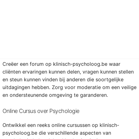
regelmatig artikelen publiceert over geestelijke
gezondheid, coping-mechanismen en
zelfzorgtechnieken. Voeg persoonlijke anekdotes en
wetenschappelijk onderbouwde informatie toe om je
lezers te boeien en te informeren.
Interactieforum voor Cliënten
Creëer een forum op klinisch-psycholoog.be waar
cliënten ervaringen kunnen delen, vragen kunnen stellen
en steun kunnen vinden bij anderen die soortgelijke
uitdagingen hebben. Zorg voor moderatie om een veilige
en ondersteunende omgeving te garanderen.
Online Cursus over Psychologie
Ontwikkel een reeks online cursussen op klinisch-
psycholoog.be die verschillende aspecten van