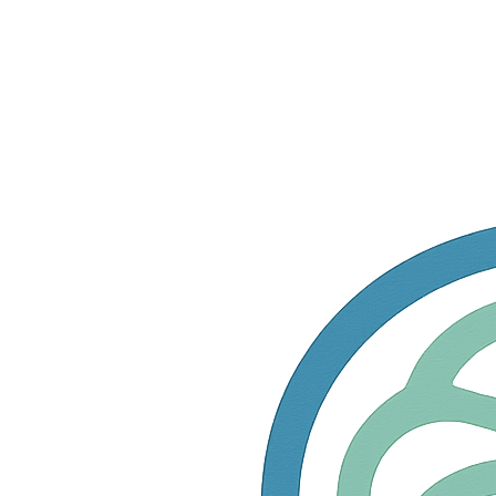
Ondernemingsgegevens
Edge.be NV, met vennootschapszetel te 2060
Antwerpen, Oudesteenweg 87 bus 3, KBO nr.
0459.777.624, handel voerend onder de handelsnaam
Sara.be.
1. Algemene bepalingen
De e-commerce website van Sara.be biedt haar klanten
de mogelijkheid om domeinnamen te registreren, kopen,
huren, verkopen, verhuren en exploiteren.
Deze Algemene Voorwaarden (‘Voorwaarden’) zijn van
toepassing op elke bestelling die geplaatst wordt door
een bezoeker van deze e-commerce website
(‘Klant’).Deze Algemene Voorwaarden (‘Voorwaarden’)