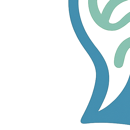
zijn van toepassing op elke bestelling die geplaatst
wordt door een bezoeker van deze e-commerce website
(‘Klant’).Deze Algemene Voorwaarden (‘Voorwaarden’)
zijn van toepassing op elke bestelling die geplaatst
wordt door een bezoeker van deze e-commerce website
(‘Klant’).Deze Algemene Voorwaarden (‘Voorwaarden’)
zijn van toepassing op elke bestelling die geplaatst
wordt door een bezoeker van deze e-commerce website
(‘Klant’). Bij het plaatsen van een bestelling via de
webwinkel van Sara.be moet de Klant deze Voorwaarden
uitdrukkelijk aanvaarden, waarmee hij instemt met de
toepasselijkheid van deze Voorwaarden, met uitsluiting
van alle andere voorwaarden. Bijkomende voorwaarden
van de Klant worden uitgesloten, tenzij deze
voorafgaandelijk, schriftelijk en uitdrukkelijk door
Sara.be aanvaard zijn.