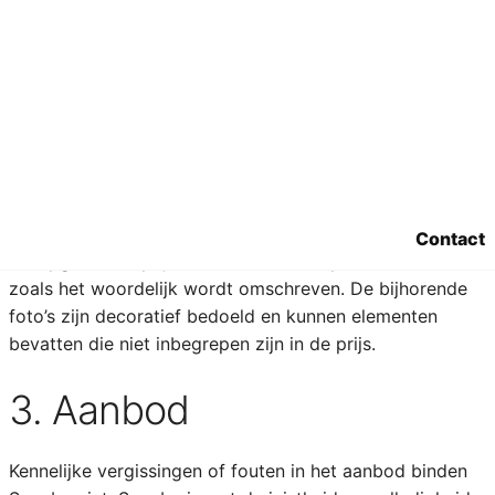
2. Prijs
Alle vermelde prijzen zijn uitgedrukt in EURO, steeds
exclusief BTW en alle andere verplicht door de Klant te
dragen taksen of belastingen.
Indien leverings-, reservatie- of administratieve kosten
worden aangerekend, wordt dit apart vermeld.
Contact
De opgave van prijs slaat uitsluitend op de artikelen
zoals het woordelijk wordt omschreven. De bijhorende
foto’s zijn decoratief bedoeld en kunnen elementen
bevatten die niet inbegrepen zijn in de prijs.
3. Aanbod
Kennelijke vergissingen of fouten in het aanbod binden